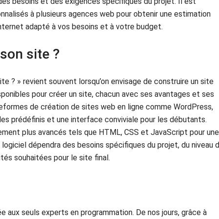
es besoins et des exigences spécifiques du projet. Il est
alisés à plusieurs agences web pour obtenir une estimation
internet adapté à vos besoins et à votre budget.
 son site ?
ite ? » revient souvent lorsqu’on envisage de construire un site
isponibles pour créer un site, chacun avec ses avantages et ses
ateformes de création de sites web en ligne comme WordPress,
s prédéfinis et une interface conviviale pour les débutants.
pement plus avancés tels que HTML, CSS et JavaScript pour une
u logiciel dépendra des besoins spécifiques du projet, du niveau 
s souhaitées pour le site final.
vée aux seuls experts en programmation. De nos jours, grâce à