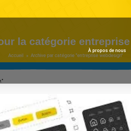
our la catégorie entrepris
À propos de nous
Accueil
Archive par catégorie "entreprise webdesign"
."