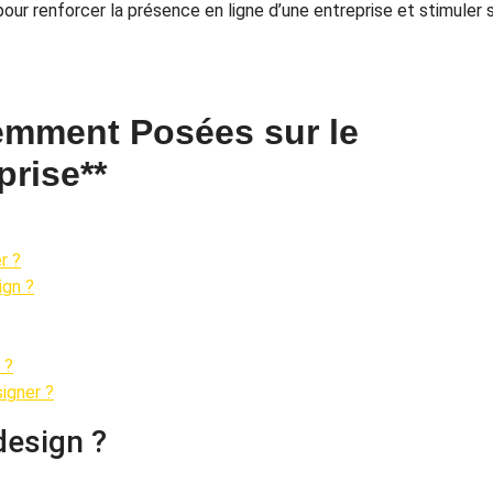
pour renforcer la présence en ligne d’une entreprise et stimuler 
emment Posées sur le
rise**
r ?
ign ?
 ?
igner ?
design ?