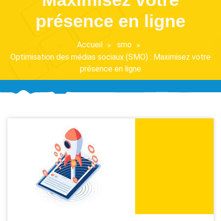
présence en ligne
Accueil
smo
Optimisation des médias sociaux (SMO) : Maximisez votre
présence en ligne