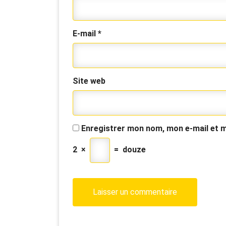
E-mail
*
Site web
Enregistrer mon nom, mon e-mail et m
2
×
=
douze