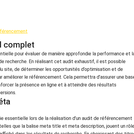
référencement
al complet
entielle pour évaluer de manière approfondie la performance et l
 de recherche. En réalisant cet audit exhaustif, il est possible
 du site, de déterminer les opportunités d’optimisation et de
ur améliorer le référencement. Cela permettra d’assurer une bas
nforcer la présence en ligne et à atteindre des résultats
ersions.
éta
e essentielle lors de la réalisation d’un audit de référencement
telles que la balise meta title et meta description, jouent un rôl
 affiché dans les résultats de recherche. En choisissant des titre