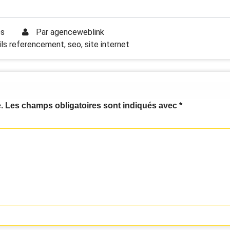
es
Par
agenceweblink
ils referencement
,
seo
,
site internet
.
Les champs obligatoires sont indiqués avec
*