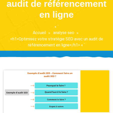
audit de référencement
en ligne
« `
Accueil
analyse seo
<h1>Optimisez votre stratégie SEO avec un audit de
référencement en ligne</h1> « `