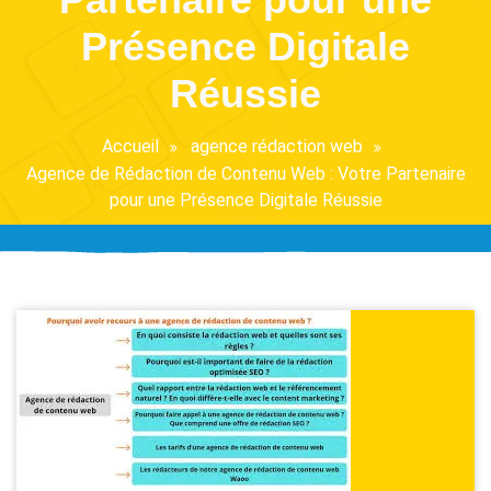
Présence Digitale
Réussie
Accueil
agence rédaction web
Agence de Rédaction de Contenu Web : Votre Partenaire
pour une Présence Digitale Réussie