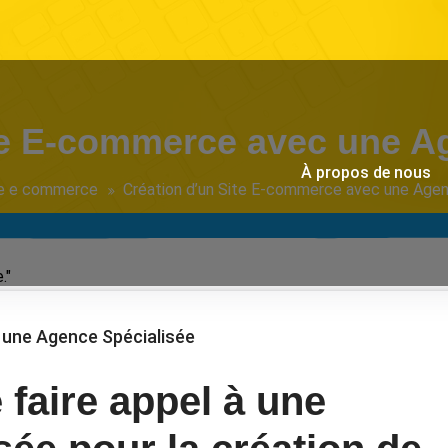
te E-commerce avec une A
À propos de nous
te e commerce
Création d’un Site E-commerce avec une Agen
."
 une Agence Spécialisée
 faire appel à une