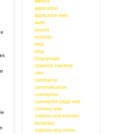
annecy
application
application web
audit
avocat
te
avocats
bing
blog
res
blog google
charente maritime
un
cles
commerce
communication
conception
conception page web
contenu web
ée
création site internet
bordeaux
un
création site vitrine