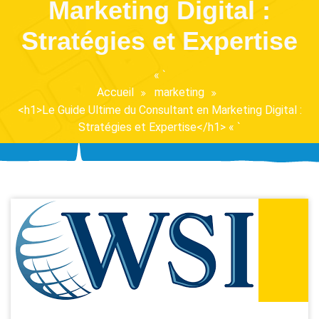
Marketing Digital :
Stratégies et Expertise
« `
Accueil
marketing
<h1>Le Guide Ultime du Consultant en Marketing Digital :
Stratégies et Expertise</h1> « `