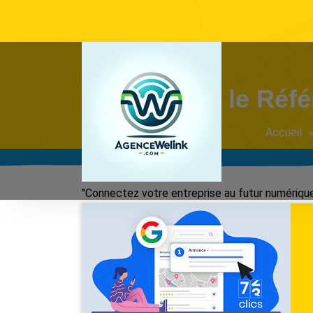
Aller
au
contenu
Optimiser le Réfé
Accueil
"Connectez votre entreprise au futur numérique