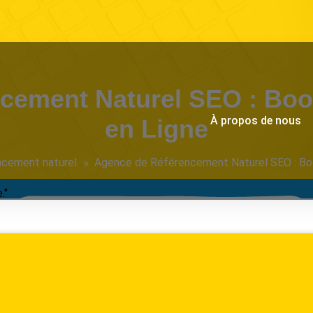
ement Naturel SEO : Boost
À propos de nous
en Ligne
ncement naturel
Agence de Référencement Naturel SEO : Boos
."